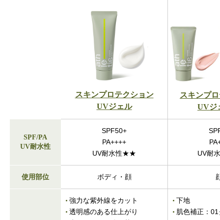
スキンプロテクション
スキンプロ
UVジェル
UVジ
SPF50+
SP
SPF/PA
PA++++
PA
UV耐水性
UV耐水性★★
UV耐
ボディ・顔
使用部位
強力な紫外線をカット
下地
透明感のある仕上がり
肌色補正：
0