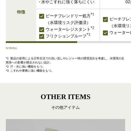
水やこすれに強く落ちにくい
0
特徴
*1
ビーチフレンドリー処方
ビーチフレ
（水環境リスク評価済）
（水環境リ
*2
ウォーターレジスタント
ウォーター
*3
フリクションプルーフ
SCROLL
*
1
製品の使用による日常生活での洗い流しやレジャー時の環境流出を考慮し、水環境の生
態系への影響が懸念されない設計。
*
2
汗・水に強い機能をもつ。
*
3
こすれや摩擦に強い機能をもつ。
OTHER ITEMS
その他アイテム