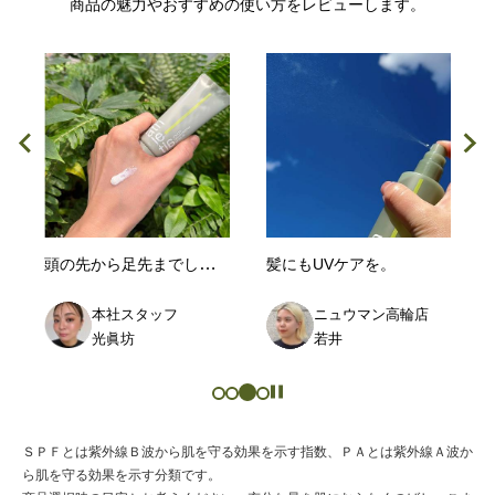
商品の魅力やおすすめの使い方をレビューします。
頭の先から足先までしっかりプロテクト!!
。
髪にもUVケアを。
本社スタッフ
ニュウマン高輪店
光眞坊
若井
ＳＰＦとは紫外線Ｂ波から肌を守る効果を示す指数、ＰＡとは紫外線Ａ波か
ら肌を守る効果を示す分類です。