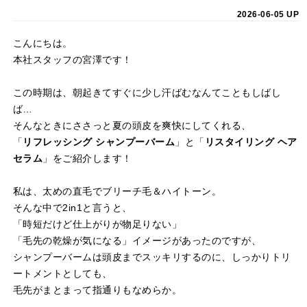
2026-06-05 UP
こんにちは。
本社スタッフの宮澤です！
この時期は、朝起きてすぐに少し汗ばむなんてこともしばし
ば…
そんなときにささっと夏の頭皮を爽快にしてくれる、
「
リフレッシング シャンプーバーム
」と「
リスタイリング ヘア
セラム
」をご紹介します！
私は、太めの直毛でブリーチ毛＆ハイトーン。
そんな中で2in1と言うと、
「時短だけど仕上がりが物足りない」
「毛先の乾燥が気になる」イメージがあったのですが、
シャンプーバームは頭皮までスッキリするのに、しっかりトリ
ートメントとしても、
毛先がまとまって指通りもなめらか。