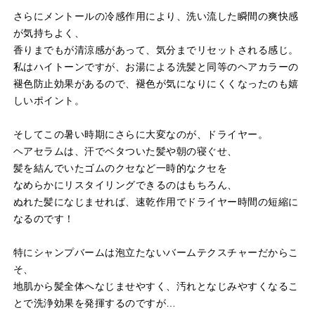
さらにメントールの冷感作用により、洗い流した瞬間の爽快感
が気持ちよく、
香りまでもが清涼感があって、気分までリセットされる感じ。
私はハイトーンですが、お湯による洗髪と同等のヘアカラーの
褪色防止効果があるので、褪色が気になりにくくなったのも嬉
しいポイント。
そしてこの暑い時期にさらに大変なのが、ドライヤー。
ヘアセラムは、汗でベタついた髪や朝の寝ぐせ、
髪を結んでいたゴムのクセなど一時的なクセを
なめらかにリスタイリングできるのはもちろん、
ぬれた髪になじませれば、速乾作用でドライヤー時間の短縮に
なるのです！
特にシャンプバームは泡立たないバームテクスチャーだからこ
そ、
地肌から髪全体へなじませやすく、汚れとなじみやすくなるこ
とで洗浄効果を発揮するのですが…