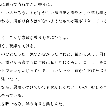
に乗って流れてきた香りに。
いいのだろう。すがすがしい清涼感と泰然とした落ち着
加わる。混ざり合うはずないようなものが混ざり合ってい
う、こんな素敵な香りを選ぶひとは。
く。視線を向ける。
のひとだった。気づかなかったけれど、後から来て、同
い。横顔から察するに年齢は私と同じぐらい。コーヒーを
ートフォンをいじっている。白いシャツ、首から下げたID
に違いない。
なら、男性がつけていてもおかしくない。いや、むしろ
似合っている。
を吸い込み、漂う香りを楽しんだ。