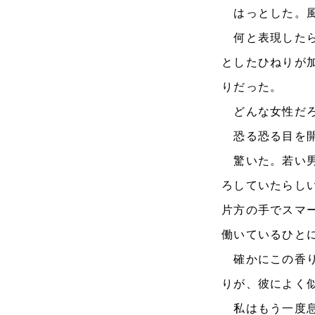
はっとした。風
何と表現したら
としたひねりが
りだった。
どんな女性だろ
恐る恐る目を開
驚いた。若い男
ろしていたらし
片方の手でスマ
働いているひと
確かにこの香り
りが、彼によく
私はもう一度息