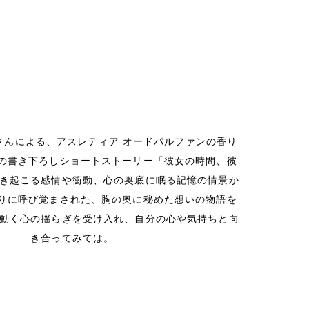
さんによる、アスレティア オードパルファンの香り
篇の書き下ろしショートストーリー「彼女の時間、彼
き起こる感情や衝動、心の奥底に眠る記憶の情景か
香りに呼び覚まされた、胸の奥に秘めた想いの物語を
動く心の揺らぎを受け入れ、自分の心や気持ちと向
き合ってみては。