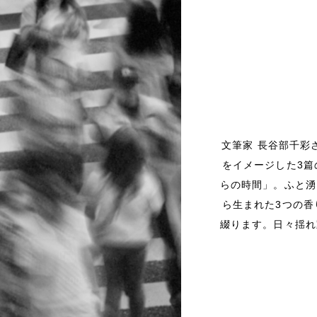
文筆家 長谷部千彩
をイメージした3
らの時間」。ふと湧
ら生まれた3つの
綴ります。日々揺れ