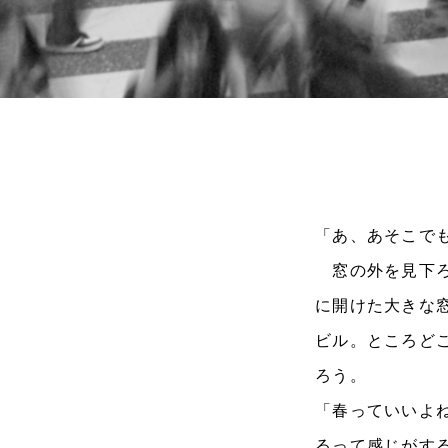
「あ、あそこで
窓の外を見下ろ
に開けた大きな
ビル。ところど
ろう。
「春っていいよ
るって感じがす