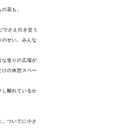
あの花も。
だでさえ行き交う
春のせい。みんな
素な造りの広場が
だけの休憩スペー
少し離れているか
む。ついでに小さ