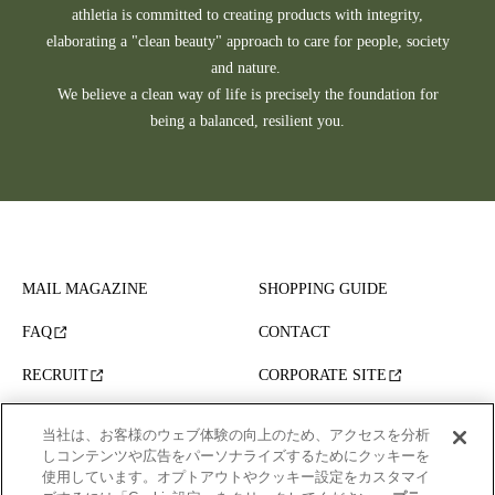
athletia is committed to creating products with integrity,
elaborating a "clean beauty" approach to care for people, society
and nature.
We believe a clean way of life is precisely the foundation for
being a balanced, resilient you.
MAIL MAGAZINE
SHOPPING GUIDE
FAQ
CONTACT
RECRUIT
CORPORATE SITE
当社は、お客様のウェブ体験の向上のため、アクセスを分析
各種規約
プライバシーポリシー
しコンテンツや広告をパーソナライズするためにクッキーを
使用しています。オプトアウトやクッキー設定をカスタマイ
定期便ご利用特約
利用者情報の外部通信