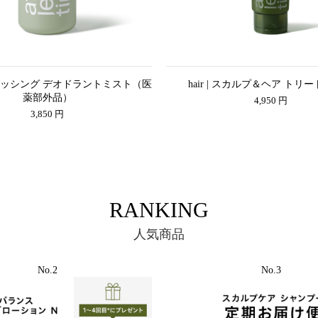
リフレッシング デオドラントミスト（医
hair | スカルプ＆ヘア トリ
薬部外品）
4,950 円
3,850 円
RANKING
人気商品
No.2
No.3