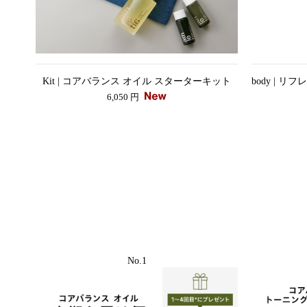
Kit | コアバランス オイル スターターキット
body | 
6,050 円
No.1