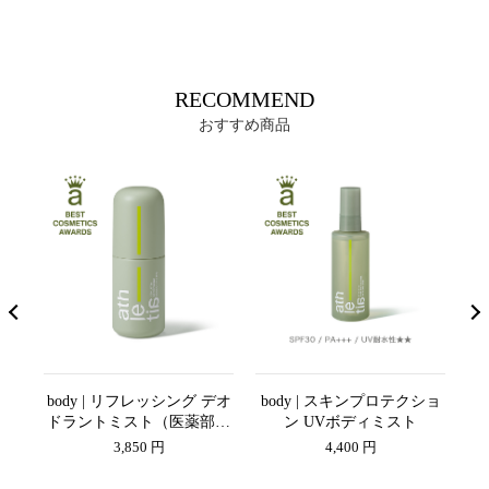
RECOMMEND
おすすめ商品
トーニ
body | リフレッシング デオ
body | スキンプロテクショ
u
ドラントミスト（医薬部外
ン UVボディミスト
品）
3,850 円
4,400 円