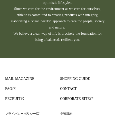
optimistic lifestyles.
Since we care for the environment as we care for ourselves,
athletia is committed to creating products with integrity,
elaborating a "clean beauty" approach to care for people, society
and nature.
We believe a clean way of life is precisely the foundation for
being a balanced, resilient you.
MAIL MAGAZINE
SHOPPING GUIDE
FAQ
CONTACT
RECRUIT
CORPORATE SITE
各種規約
プライバシーポリシー