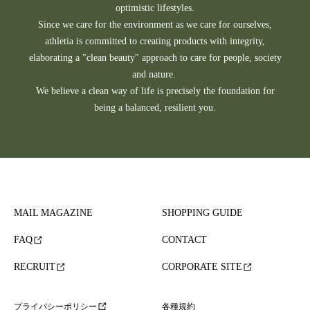
optimistic lifestyles.
Since we care for the environment as we care for ourselves,
athletia is committed to creating products with integrity,
elaborating a "clean beauty" approach to care for people, society
and nature.
We believe a clean way of life is precisely the foundation for
being a balanced, resilient you.
MAIL MAGAZINE
SHOPPING GUIDE
FAQ
CONTACT
RECRUIT
CORPORATE SITE
各種規約
プライバシーポリシー