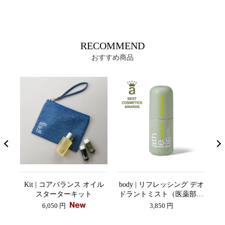
RECOMMEND
おすすめ商品
イル
Kit | コアバランス オイル
body | リフレッシング デオ
b
スターターキット
ドラントミスト（医薬部外
品）
6,050 円
3,850 円