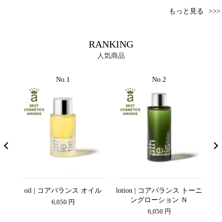
もっと見る
RANKING
人気商品
No.1
No.2
コンデ
oil | コアバランス オイル
lotion | コアバランス トーニ
K
ン
ングローション Ｎ
6,050 円
6,050 円