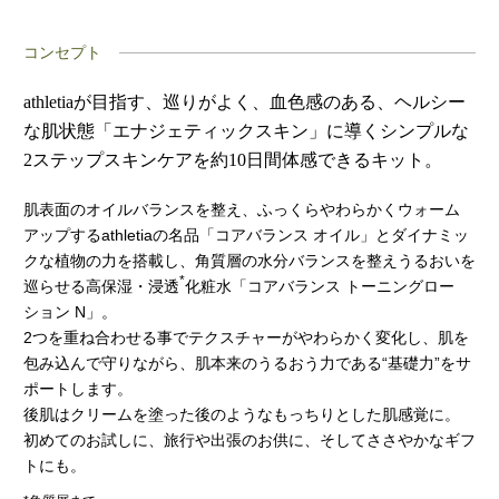
コンセプト
athletiaが目指す、巡りがよく、血色感のある、ヘルシー
な肌状態「エナジェティックスキン」に導くシンプルな
2ステップスキンケアを約10日間体感できるキット。
肌表面のオイルバランスを整え、ふっくらやわらかくウォーム
アップするathletiaの名品「コアバランス オイル」とダイナミッ
クな植物の力を搭載し、角質層の水分バランスを整えうるおいを
*
巡らせる高保湿・浸透
化粧水「コアバランス トーニングロー
ション N」。
2つを重ね合わせる事でテクスチャーがやわらかく変化し、肌を
包み込んで守りながら、肌本来のうるおう力である“基礎力”をサ
ポートします。
後肌はクリームを塗った後のようなもっちりとした肌感覚に。
初めてのお試しに、旅行や出張のお供に、そしてささやかなギフ
トにも。