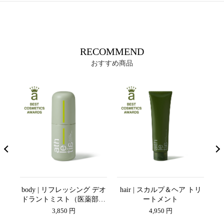
RECOMMEND
おすすめ商品
ボデ
body | リフレッシング デオ
hair | スカルプ＆ヘア トリ
ドラントミスト（医薬部外
ートメント
品）
3,850 円
4,950 円