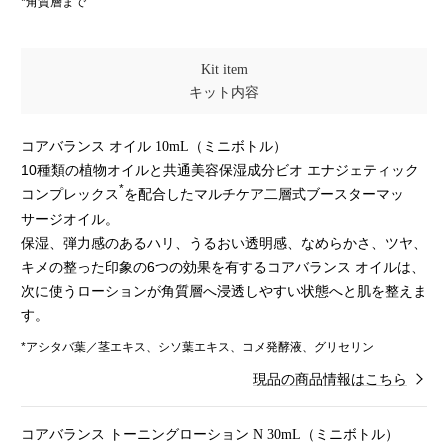
*角質層まで
Kit item
キット内容
コアバランス オイル 10mL（ミニボトル）
10種類の植物オイルと共通美容保湿成分ビオ エナジェティック
*
コンプレックス
を配合したマルチケア二層式ブースターマッ
サージオイル。
保湿、弾力感のあるハリ、うるおい透明感、なめらかさ、ツヤ、
キメの整った印象の6つの効果を有するコアバランス オイルは、
次に使うローションが角質層へ浸透しやすい状態へと肌を整えま
す。
*アシタバ葉／茎エキス、シソ葉エキス、コメ発酵液、グリセリン
現品の商品情報はこちら
コアバランス トーニングローション N 30mL（ミニボトル）