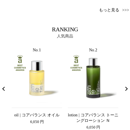
もっと見る
RANKING
人気商品
No.1
No.2
ーセ
oil | コアバランス オイル
lotion | コアバランス トーニ
s
ングローション Ｎ
6,050 円
6,050 円