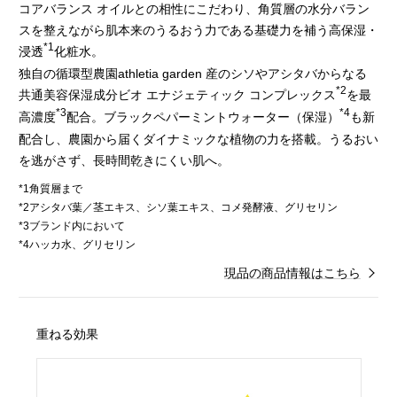
コアバランス オイルとの相性にこだわり、角質層の水分バラン
スを整えながら肌本来のうるおう力である基礎力を補う高保湿・
*1
浸透
化粧水。
独自の循環型農園athletia garden 産のシソやアシタバからなる
*2
共通美容保湿成分ビオ エナジェティック コンプレックス
を最
*3
*4
高濃度
配合。ブラックペパーミントウォーター（保湿）
も新
配合し、農園から届くダイナミックな植物の力を搭載。うるおい
を逃がさず、長時間乾きにくい肌へ。
*1角質層まで
*2アシタバ葉／茎エキス、シソ葉エキス、コメ発酵液、グリセリン
*3ブランド内において
*4ハッカ水、グリセリン
現品の商品情報はこちら
重ねる効果