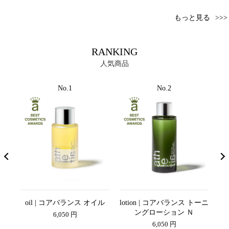
もっと見る
RANKING
人気商品
No.1
No.2
コンデ
oil | コアバランス オイル
lotion | コアバランス トーニ
K
ン
ングローション Ｎ
6,050 円
6,050 円