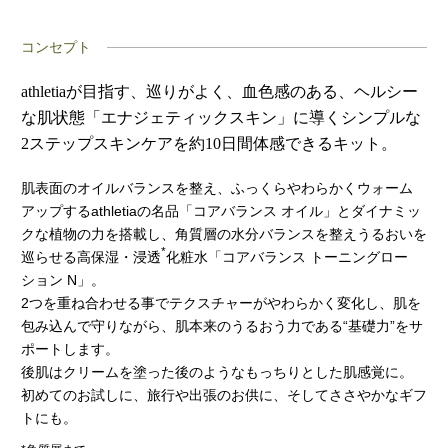
コンセプト
athletiaが目指す、巡りがよく、血色感のある、ヘルシー
な肌状態「エナジェティックスキン」に導くシンプルな
2ステップスキンケアを約10日間体感できるキット。
肌表面のオイルバランスを整え、ふっくらやわらかくウォーム
アップするathletiaの名品「コアバランス オイル」とダイナミッ
クな植物の力を搭載し、角質層の水分バランスを整えうるおいを
*
巡らせる高保湿・浸透
化粧水「コアバランス トーニングロー
ション N」。
2つを重ね合わせる事でテクスチャーがやわらかく変化し、肌を
包み込んで守りながら、肌本来のうるおう力である“基礎力”をサ
ポートします。
後肌はクリームを塗った後のようなもっちりとした肌感覚に。
初めてのお試しに、旅行や出張のお供に、そしてささやかなギフ
トにも。