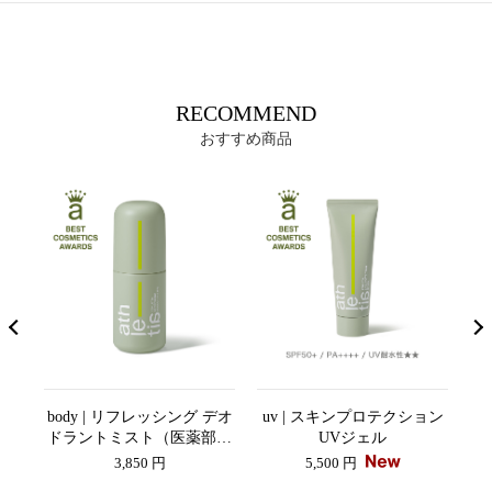
RECOMMEND
おすすめ商品
ア＆
body | リフレッシング デオ
uv | スキンプロテクション
lo
ドラントミスト（医薬部外
UVジェル
品）
3,850 円
5,500 円