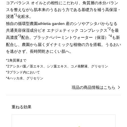
コアバランス オイルとの相性にこだわり、角質層の水分バラン
スを整えながら肌本来のうるおう力である基礎力を補う高保湿・
*1
浸透
化粧水。
独自の循環型農園athletia garden 産のシソやアシタバからなる
*2
共通美容保湿成分ビオ エナジェティック コンプレックス
を最
*3
*4
高濃度
配合。ブラックペパーミントウォーター（保湿）
も新
配合し、農園から届くダイナミックな植物の力を搭載。うるおい
を逃がさず、長時間乾きにくい肌へ。
*1角質層まで
*2アシタバ葉／茎エキス、シソ葉エキス、コメ発酵液、グリセリン
*3ブランド内において
*4ハッカ水、グリセリン
現品の商品情報はこちら
重ねる効果