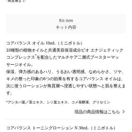
*角質層まで
Kit item
キット内容
コアバランス オイル 10mL（ミニボトル）
10種類の植物オイルと共通美容保湿成分ビオ エナジェティック
*
コンプレックス
を配合したマルチケア二層式ブースターマッ
サージオイル。
保湿、弾力感のあるハリ、うるおい透明感、なめらかさ、ツヤ、
キメの整った印象の6つの効果を有するコアバランス オイルは、
次に使うローションが角質層へ浸透しやすい状態へと肌を整えま
す。
*アシタバ葉／茎エキス、シソ葉エキス、コメ発酵液、グリセリン
現品の商品情報はこちら
コアバランス トーニングローション N 30mL（ミニボトル）