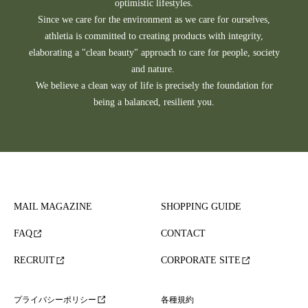
optimistic lifestyles.
Since we care for the environment as we care for ourselves,
athletia is committed to creating products with integrity,
elaborating a "clean beauty" approach to care for people, society
and nature.
We believe a clean way of life is precisely the foundation for
being a balanced, resilient you.
MAIL MAGAZINE
SHOPPING GUIDE
FAQ
CONTACT
RECRUIT
CORPORATE SITE
各種規約
プライバシーポリシー