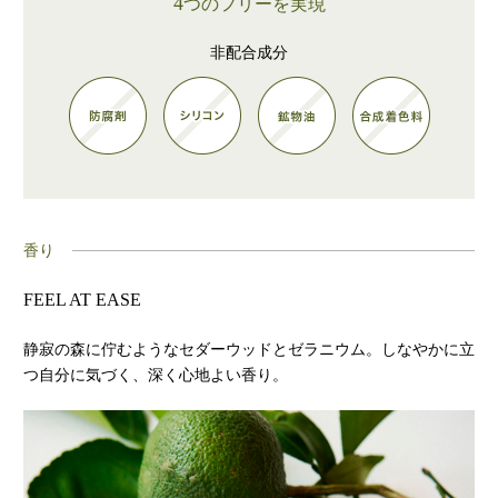
4
つのフリーを実現
非配合成分
香り
FEEL AT EASE
静寂の森に佇むようなセダーウッドとゼラニウム。しなやかに立
つ自分に気づく、深く心地よい香り。