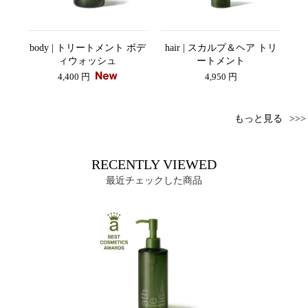
 ピ
body | トリートメント ボデ
hair | スカルプ＆ヘア トリ
a
スク
ィウォッシュ
ートメント
4,400 円
4,950 円
もっと見る
RECENTLY VIEWED
最近チェックした商品