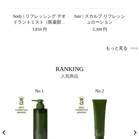
ャン
body | リフレッシング デオ
hair | スカルプ リフレッシ
h
ドラントミスト（医薬部外
ュローション
ン
品）
3,850 円
3,300 円
もっと見る
RANKING
人気商品
No.1
No.2