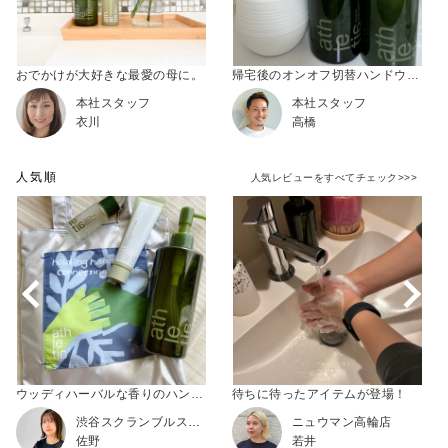
おでかけが大好きな最愛の母に。
帰宅後のオンオフ切替ハンドウォッシュ
本社スタッフ
本社スタッフ
衣川
高橋
人気順
人気レビューをすべてチェック>>>
ウッディハーバルな香りのハンドケアギフト！
待ちに待ったアイテムが登場！
渋谷スクランブルスクエア
ニュウマン高輪店
佐野
若井