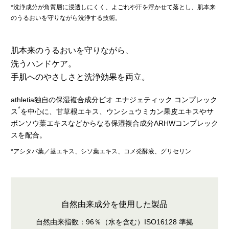
*洗浄成分が⾓質層に浸透しにくく、よごれや汗を浮かせて落とし、肌本来
のうるおいを守りながら洗浄する技術。
肌本来のうるおいを守りながら、
洗うハンドケア。
手肌へのやさしさと洗浄効果を両立。
athletia独自の保湿複合成分ビオ エナジェティック コンプレック
*
ス
を中心に、甘草根エキス、ウンシュウミカン果皮エキスやサ
ボンソウ葉エキスなどからなる保湿複合成分ARHWコンプレック
スを配合。
*アシタバ葉／茎エキス、シソ葉エキス、コメ発酵液、グリセリン
自然由来成分を使用した製品
自然由来指数：96％（水を含む）ISO16128 準拠