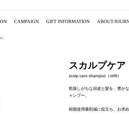
ION
CAMPAIGN
GIFT INFORMATION
ABOUT/JOUR
ル）
スカルプケア
scalp care shampoo（refill）
乾燥しがちな頭皮と髪を、豊か
ャンプー。
樹脂使用量削減に役立ち、お求