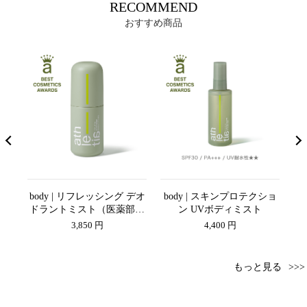
RECOMMEND
おすすめ商品
シャ
body | リフレッシング デオ
body | スキンプロテクショ
s
ドラントミスト（医薬部外
ン UVボディミスト
品）
3,850 円
4,400 円
もっと見る