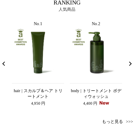
RANKING
人気商品
No.1
No.2
ンス
hair | スカルプ＆ヘア トリ
body | トリートメント ボデ
a
AY
ートメント
ィウォッシュ
4,950 円
4,400 円
もっと見る