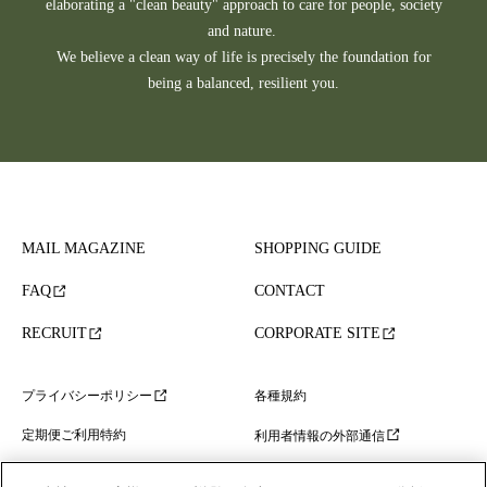
elaborating a "clean beauty" approach to care for people, society
and nature.
We believe a clean way of life is precisely the foundation for
being a balanced, resilient you.
MAIL MAGAZINE
SHOPPING GUIDE
FAQ
CONTACT
RECRUIT
CORPORATE SITE
各種規約
プライバシーポリシー
定期便ご利用特約
利用者情報の外部通信
特定商取引法に基づく表示
コミュニティガイドライン