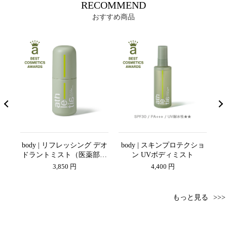
RECOMMEND
おすすめ商品
シャ
body | リフレッシング デオ
body | スキンプロテクショ
s
ドラントミスト（医薬部外
ン UVボディミスト
品）
3,850 円
4,400 円
もっと見る