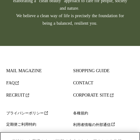
elaborating a "clean beauty" approach to care for people, society
and nature.
We believe a clean way of life is precisely the foundation for
being a balanced, resilient you.
MAIL MAGAZINE
SHOPPING GUIDE
FAQ
CONTACT
RECRUIT
CORPORATE SITE
各種規約
プライバシーポリシー
定期便ご利用特約
利用者情報の外部通信
特定商取引法に基づく表示
コミュニティガイドライン