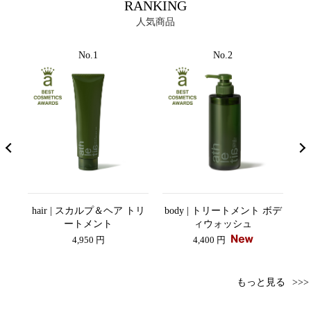
RANKING
人気商品
No.1
No.2
ンス
hair | スカルプ＆ヘア トリ
body | トリートメント ボデ
a
AY
ートメント
ィウォッシュ
4,950 円
4,400 円
もっと見る