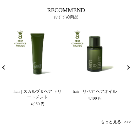
RECOMMEND
おすすめ商品
アロ
hair | スカルプ＆ヘア トリ
hair | リペア ヘアオイル
h
P
ートメント
4,400 円
4,950 円
もっと見る