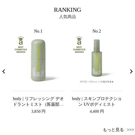
RANKING
人気商品
No.1
No.2
ョン
body | リフレッシング デオ
body | スキンプロテクショ
u
）
ドラントミスト（医薬部外
ン UVボディミスト
品）
3,850 円
4,400 円
もっと見る