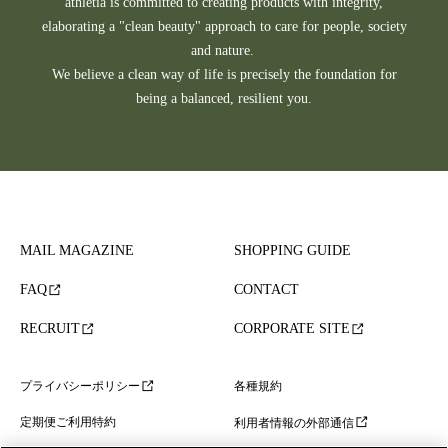
athletia is committed to creating products with integrity,
elaborating a "clean beauty" approach to care for people, society
and nature.
We believe a clean way of life is precisely the foundation for
being a balanced, resilient you.
MAIL MAGAZINE
SHOPPING GUIDE
FAQ
CONTACT
RECRUIT
CORPORATE SITE
各種規約
プライバシーポリシー
定期便ご利用特約
利用者情報の外部通信