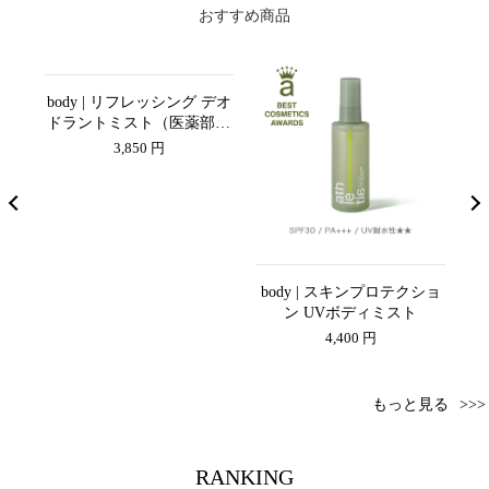
おすすめ商品
body | リフレッシング デオ
ドラントミスト（医薬部外
品）
3,850 円
シャ
body | スキンプロテクショ
s
ン UVボディミスト
4,400 円
もっと見る
RANKING